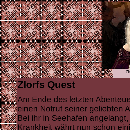
Zl
Zlorfs Quest
Am Ende des letzten Abenteuers
einen Notruf seiner geliebten Al
Bei ihr in Seehafen angelangt, 
Krankheit währt nun schon ei