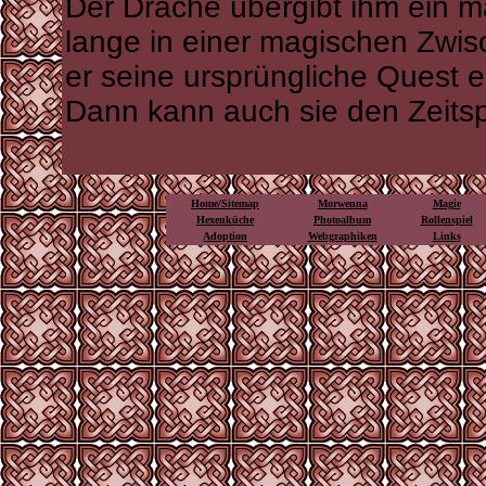
Der Drache übergibt ihm ein m
lange in einer magischen Zwis
er seine ursprüngliche Quest er
Dann kann auch sie den Zeits
Home/Sitemap
Morwenna
Magie
Hexenküche
Photoalbum
Rollenspiel
Adoption
Webgraphiken
Links